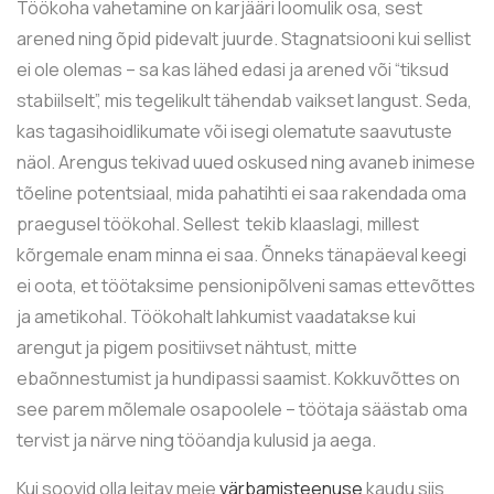
Töökoha vahetamine on karjääri loomulik osa, sest
arened ning õpid pidevalt juurde. Stagnatsiooni kui sellist
ei ole olemas – sa kas lähed edasi ja arened või “tiksud
stabiilselt”, mis tegelikult tähendab vaikset langust. Seda,
kas tagasihoidlikumate või isegi olematute saavutuste
näol. Arengus tekivad uued oskused ning avaneb inimese
tõeline potentsiaal, mida pahatihti ei saa rakendada oma
praegusel töökohal. Sellest tekib klaaslagi, millest
kõrgemale enam minna ei saa. Õnneks tänapäeval keegi
ei oota, et töötaksime pensionipõlveni samas ettevõttes
ja ametikohal. Töökohalt lahkumist vaadatakse kui
arengut ja pigem positiivset nähtust, mitte
ebaõnnestumist ja hundipassi saamist. Kokkuvõttes on
see parem mõlemale osapoolele – töötaja säästab oma
tervist ja närve ning tööandja kulusid ja aega.
Kui soovid olla leitav meie
värbamisteenuse
kaudu siis