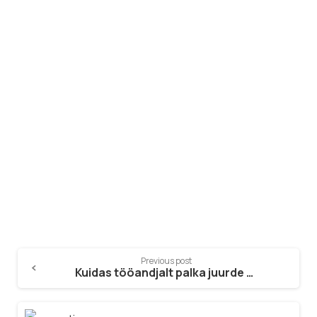
Värbamisagentuur
Otsid enda ettevõttesse uusi
töötajaid?
Saada Päring
Previous post
Kuidas tööandjalt palka juurde küsida?