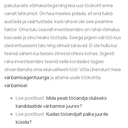
pakutavate võimalustega ning leia uus töökoht enne
vanalt lahkumist. On hea meeles pidada, et end tuleb
austada ja väärtustada, kuid raha ei ole see peamine
faktor. Oma tulu osavalt investeerides on rahal võimalus
kasvada ja sinu heaks töötada. Seega pigem vali töö kus
oled entusiasmi täis ning silmad säravad. Ei ole hullu kui
teenid vähem kui teises stressirohkes kohas, õigesti
raha investeerides teenid selle kordades tagasi
ohverdamata oma elukvaliteeti tööl. Võta ühendust meie
värbamisagentuuriga
ja aitame uude töökohta
värbamisel
.
Loe postitust:
Mida peab tööandja oluliseks
kandidaatide värbamise juures?
Loe postitust:
Kuidas tööandjalt palka juurde
küsida?