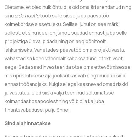
Oletame, et oled hulk õhtuid ja öid oma äri arendanud ning
sinu
side hustle
toob sulle sisse juba päevatöö
kolmekordse sissetuleku. Sellisel juhul on see märk
sellest, et sinu ideel on jumet, suudad ennast juba selle
projektiga üleval pidada ning on aeg põhitöölt
lahkumiseks. Vahetades päevatöö oma projekti vastu,
vabastad sa kohe vähemalt kaheksa tundi efektiivset
aega. Seda saad investeerida otse oma ettevõtmisesse,
mis üpris lühikese aja jooksul kasvab ning muudab sind
ennast tööandjaks. Kuigi sellega kaasnevad omad riskid
ja vastutus, oled siiski välja teeninud sõltumatuse
kolmandast osapoolest ning võib olla ka juba
finantsvabaduse, palju õnne!
Sind alahinnatakse
Sa annad endast parima ning panustad maksimaalselt