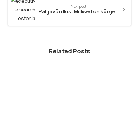
Next post
Palgavõrdlus: Millised on kõrgemini tasustatud töökohad Eestis?
Related Posts
Tööelu