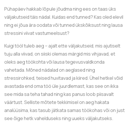
Pühapäev hakkab lõpule jõudma ning ees on taas üks
väljakutseid täis nädal. Kuidas end tunned? Kas oled elevil
ning ei jõua ära oodata või tunned ükskõiksust ning lausa
stressini viivat vastumeelsust?
Kuigi tööl tuleb aeg – ajalt ette väljakutseid, mis ajutiselt
tuju alla viivad, on siiski olemas märgid mis vihjavad, et
oleks aeg töökohta või lausa tegevusvaldkonda
vahetada. Mõned nädalad on aeglased ning
stressirohked, teised huvitavad ja kiired. Ühel hetkel võid
avastada end oma töö üle juurdlemast, kas see on ikka
see mida sa teha tahad ning kas panus loob piisavalt
väärtust. Selliste mõtete tekkimisel on aeg hakata
analüüsima, kas tasub jätkata samas töökohas või on just
see õige hetk vahelduseks ning uueks väljakutseks.