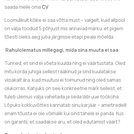
saada meile oma
CV
.
Loomulikult kõike ei saa võtta must – valgelt, kuid allpool
on välja toodud 5 põhjust mis annavad märku, et pigem
tõesti oleks aeg juba järgmise etapi peale mõelda.
Rahulolematus millegagi, mida sina muuta ei saa
Tunned, et sind ei võeta kuulda ning ei väärtustata. Oled
mitu korda juhiga sellest rääkinud ja sind kuulatakse
viisakalt ära, kuid muutusi ei toimunud ning oled samas
olukorras. Kahjuks on see konkreetne märk sellest, et
tuleb ülemus välja vahetada ja seda läbi uue töökoha.
Lõpuks kokkuvõttes kannatab sinu karjäär – ametiredelil
enam tõusta ei ole võimalik kui sind tähele ei panda. Kus
on garantii, et saadakse aru, et oled edutamist väärt?