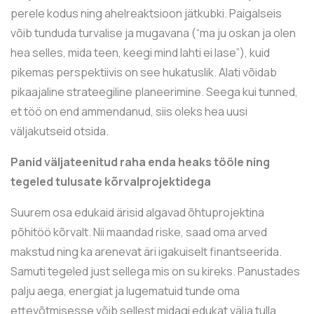
perele kodus ning ahelreaktsioon jätkubki. Paigalseis
võib tunduda turvalise ja mugavana (“ma ju oskan ja olen
hea selles, mida teen, keegi mind lahti ei lase”), kuid
pikemas perspektiivis on see hukatuslik. Alati võidab
pikaajaline strateegiline planeerimine. Seega kui tunned,
et töö on end ammendanud, siis oleks hea uusi
väljakutseid otsida.
Panid väljateenitud raha enda heaks tööle ning
tegeled tulusate kõrvalprojektidega
Suurem osa edukaid ärisid algavad õhtuprojektina
põhitöö kõrvalt. Nii maandad riske, saad oma arved
makstud ning ka arenevat äri igakuiselt finantseerida.
Samuti tegeled just sellega mis on su kireks. Panustades
palju aega, energiat ja lugematuid tunde oma
ettevõtmisesse võib sellest midagi edukat välja tulla.