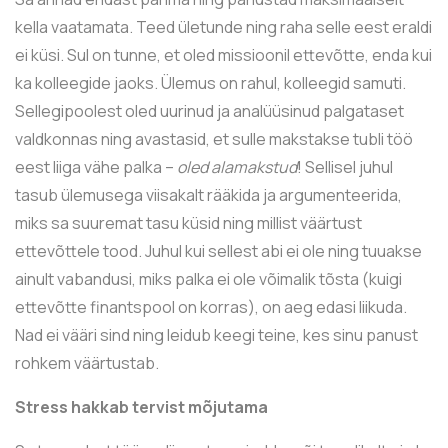
kella vaatamata. Teed ületunde ning raha selle eest eraldi
ei küsi. Sul on tunne, et oled missioonil ettevõtte, enda kui
ka kolleegide jaoks. Ülemus on rahul, kolleegid samuti.
Sellegipoolest oled uurinud ja analüüsinud palgataset
valdkonnas ning avastasid, et sulle makstakse tubli töö
eest liiga vähe palka –
oled alamakstud
! Sellisel juhul
tasub ülemusega viisakalt rääkida ja argumenteerida,
miks sa suuremat tasu küsid ning millist väärtust
ettevõttele tood. Juhul kui sellest abi ei ole ning tuuakse
ainult vabandusi, miks palka ei ole võimalik tõsta (kuigi
ettevõtte finantspool on korras), on aeg edasi liikuda.
Nad ei vääri sind ning leidub keegi teine, kes sinu panust
rohkem väärtustab.
Stress hakkab tervist mõjutama