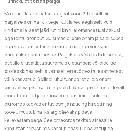
Tunned, et seisad paigal
Mäletad ülalkirjeldatud stagnatsiooni? Täpselt nii,
paigalseis on näilik – tegelikult lähed aeglaselt, kuid
kindlalt alla, sest jääd rutiini kinni, ei omanda uusi oskusi
ega toimu arengut. Su silmad ei põle enam ja sa ei suuda
ega soovi panustada enam uute ideega või asjade
paremaks muutmisesse. Paigalseis võib tekkida sellest,
et sulle ei usaldata suuremaid ülesandeid või oled ise
professionaalselt ja vaimselt ettevõttest/ülesannetest
välja kasvanud. Sellisel juhul tunned, et ei ole enam
piisavalt väljakutseid ning võib hakata igav täites pidevalt
monotoonseid ja korduvaid ülesandeid. Taolises
olukorras kaovad entusiasm ja nauding kiiresti ning
tööelu muutub halliks argipäevaks pideva
kellavaatamisega. See omakorda tekitab stressi ja
kahjustab tervist, mis kandub edasi üle halva tujuna