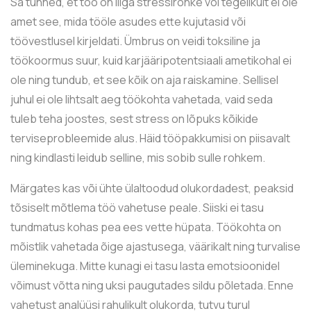
Sa tunned, et töö on liiga stressirohke või tegelikult ei ole
amet see, mida tööle asudes ette kujutasid või
töövestlusel kirjeldati. Ümbrus on veidi toksiline ja
töökoormus suur, kuid karjääripotentsiaali ametikohal ei
ole ning tundub, et see kõik on aja raiskamine. Sellisel
juhul ei ole lihtsalt aeg töökohta vahetada, vaid seda
tuleb teha joostes, sest stress on lõpuks kõikide
terviseprobleemide alus. Häid tööpakkumisi on piisavalt
ning kindlasti leidub selline, mis sobib sulle rohkem.
Märgates kas või ühte ülaltoodud olukordadest, peaksid
tõsiselt mõtlema töö vahetuse peale. Siiski ei tasu
tundmatus kohas pea ees vette hüpata. Töökohta on
mõistlik vahetada õige ajastusega, väärikalt ning turvalise
üleminekuga. Mitte kunagi ei tasu lasta emotsioonidel
võimust võtta ning uksi paugutades sildu põletada. Enne
vahetust analüüsi rahulikult olukorda, tutvu turul