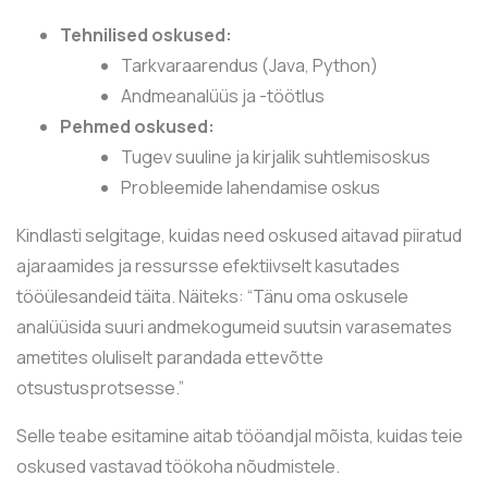
Tehnilised oskused:
Tarkvaraarendus (Java, Python)
Andmeanalüüs ja -töötlus
Pehmed oskused:
Tugev suuline ja kirjalik suhtlemisoskus
Probleemide lahendamise oskus
Kindlasti selgitage, kuidas need oskused aitavad piiratud
ajaraamides ja ressursse efektiivselt kasutades
tööülesandeid täita. Näiteks: “Tänu oma oskusele
analüüsida suuri andmekogumeid suutsin varasemates
ametites oluliselt parandada ettevõtte
otsustusprotsesse.”
Selle teabe esitamine aitab tööandjal mõista, kuidas teie
oskused vastavad töökoha nõudmistele.