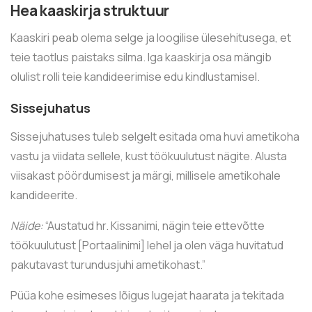
Hea kaaskirja struktuur
Kaaskiri peab olema selge ja loogilise ülesehitusega, et
teie taotlus paistaks silma. Iga kaaskirja osa mängib
olulist rolli teie kandideerimise edu kindlustamisel.
Sissejuhatus
Sissejuhatuses tuleb selgelt esitada oma huvi ametikoha
vastu ja viidata sellele, kust töökuulutust nägite. Alusta
viisakast pöördumisest ja märgi, millisele ametikohale
kandideerite.
Näide:
“Austatud hr. Kissanimi, nägin teie ettevõtte
töökuulutust [Portaalinimi] lehel ja olen väga huvitatud
pakutavast turundusjuhi ametikohast.”
Püüa kohe esimeses lõigus lugejat haarata ja tekitada