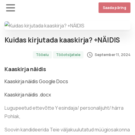
Saada päring
Kuidas kirjutada kaaskirja? +NÄIDIS
September 11, 2024
Tööelu
Tööotsijatele
Kaaskirja näidis
Kaaskirja näidis Google Docs
Kaaskirja näidis .docx
Lugupeetud ettevõtte Y esindaja/ personalijuht/ härra
Pohlak,
Soovin kandideerida Teie väljakuulutatud müügiosakonna