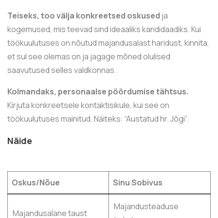
Teiseks, too välja konkreetsed oskused
ja
kogemused, mis teevad sind ideaaliks kandidaadiks. Kui
töökuulutuses on nõutud majandusalast haridust, kinnita,
et sul see olemas on ja jagage mõned olulised
saavutused selles valdkonnas.
Kolmandaks, personaalse pöördumise tähtsus.
Kirjuta konkreetsele kontaktisikule, kui see on
töökuulutuses mainitud. Näiteks: “Austatud hr. Jõgi”.
Näide
Oskus/Nõue
Sinu Sobivus
Majandusteaduse
Majandusalane taust