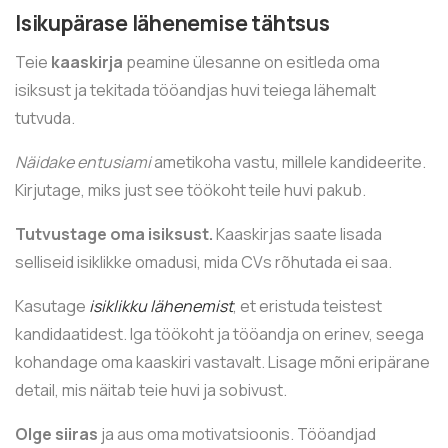
Isikupärase lähenemise tähtsus
Teie
kaaskirja
peamine ülesanne on esitleda oma
isiksust ja tekitada tööandjas huvi teiega lähemalt
tutvuda.
Näidake entusiami
ametikoha vastu, millele kandideerite.
Kirjutage, miks just see töökoht teile huvi pakub.
Tutvustage oma isiksust.
Kaaskirjas saate lisada
selliseid isiklikke omadusi, mida CVs rõhutada ei saa.
Kasutage
isiklikku lähenemist
, et eristuda teistest
kandidaatidest. Iga töökoht ja tööandja on erinev, seega
kohandage oma kaaskiri vastavalt. Lisage mõni eripärane
detail, mis näitab teie huvi ja sobivust.
Olge siiras
ja aus oma motivatsioonis. Tööandjad