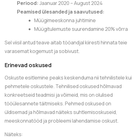
Periood:
Jaanuar 2020 – August 2024
Peamised ülesanded ja saavutused:
Müügimeeskonna juhtimine
Müügitulemuste suurendamine 20% võrra
Sel viisil antud teave aitab tööandjal kiiresti hinnata teie
varasemat kogemust ja sobivust.
Erinevad oskused
Oskuste esitlemine peaks keskenduma nii tehnilistele kui
pehmetele oskustele. Tehnilised oskused hõlmavad
konkreetseid teadmisi ja võimeid, mis on olulised
tööülesannete täitmiseks. Pehmed oskused on
üldisemad ja hõlmavad näiteks suhtlemisoskuseid,
meeskonnatööd ja probleemi lahendamise oskust.
Näiteks: