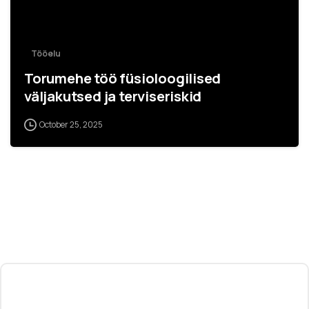
Tööelu
Torumehe töö füsioloogilised
väljakutsed ja terviseriskid
October 25, 2025