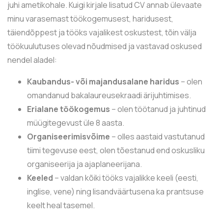
juhi ametikohale. Kuigi kirjale lisatud CV annab ülevaate
minu varasemast töökogemusest, haridusest,
täiendõppest ja tööks vajalikest oskustest, tõin välja
töökuulutuses olevad nõudmised ja vastavad oskused
nendel aladel:
Kaubandus- või majandusalane haridus
– olen
omandanud bakalaureusekraadi ärijuhtimises.
Erialane töökogemus
– olen töötanud ja juhtinud
müügitegevust üle 8 aasta.
Organiseerimisvõime
– olles aastaid vastutanud
tiimi tegevuse eest, olen tõestanud end oskusliku
organiseerija ja ajaplaneerijana.
Keeled
– valdan kõiki tööks vajalikke keeli (eesti,
inglise, vene) ning lisandväärtusena ka prantsuse
keelt heal tasemel.