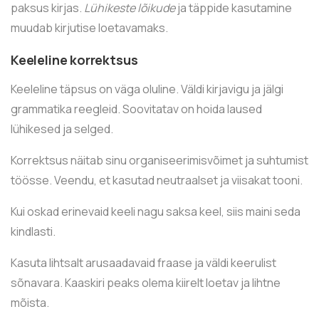
paksus kirjas.
Lühikeste lõikude
ja täppide kasutamine
muudab kirjutise loetavamaks.
Keeleline korrektsus
Keeleline täpsus on väga oluline. Väldi kirjavigu ja jälgi
grammatika reegleid. Soovitatav on hoida laused
lühikesed ja selged.
Korrektsus näitab sinu organiseerimisvõimet ja suhtumist
töösse. Veendu, et kasutad neutraalset ja viisakat tooni.
Kui oskad erinevaid keeli nagu saksa keel, siis maini seda
kindlasti.
Kasuta lihtsalt arusaadavaid fraase ja väldi keerulist
sõnavara. Kaaskiri peaks olema kiirelt loetav ja lihtne
mõista.