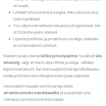
on teada.
Lühidalt tutvusta end ja selgita, miks oled just sina
sobiv kandidaat.
Too välja konkreetsed oskused ja kogemused, mis
on töökoha jaoks olulised.
Lõpeta positiivse ja proaktiivse noodiga, mainides,
et ootad edasist suhtlust.
Kaaskiri peaks olema
lühike ja kompaktne
, tavaliselt
üks
lehekülg
. Jälgi, et tekst oleks lihtne ja selge, vältides
liigset keerulisust. Sel viisil suudad tööandja tähelepanu
hoida ja tõstad oma võimalusi intervjuule pääseda.
Hea kaaskiri muudab sind tööandja silmis
atraktiivsemaks kandidaadiks
ja suurendab sinu
võimalusi soovitud töökohta saada.