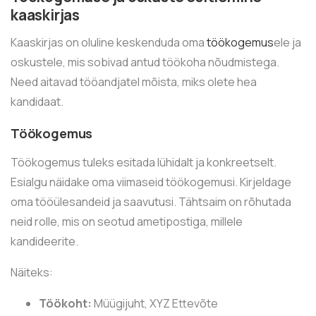
kaaskirjas
Kaaskirjas on oluline keskenduda oma
töökogemus
ele ja
oskustele, mis sobivad antud töökoha nõudmistega.
Need aitavad tööandjatel mõista, miks olete hea
kandidaat.
Töökogemus
Töökogemus tuleks esitada lühidalt ja konkreetselt.
Esialgu näidake oma viimaseid töökogemusi. Kirjeldage
oma tööülesandeid ja saavutusi. Tähtsaim on rõhutada
neid rolle, mis on seotud ametipostiga, millele
kandideerite.
Näiteks:
Töökoht:
Müügijuht, XYZ Ettevõte