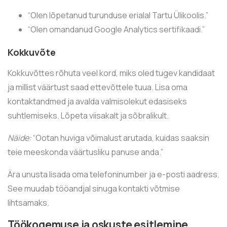
“Olen lõpetanud turunduse erialal Tartu Ülikoolis.”
“Olen omandanud Google Analytics sertifikaadi.”
Kokkuvõte
Kokkuvõttes rõhuta veel kord, miks oled tugev kandidaat
ja millist väärtust saad ettevõttele tuua. Lisa oma
kontaktandmed ja avalda valmisolekut edasiseks
suhtlemiseks. Lõpeta viisakalt ja sõbralikult.
Näide:
“Ootan huviga võimalust arutada, kuidas saaksin
teie meeskonda väärtusliku panuse anda.”
Ära unusta lisada oma telefoninumber ja e-posti aadress.
See muudab tööandjal sinuga kontakti võtmise
lihtsamaks.
Töökogemuse ja oskuste esitlemine