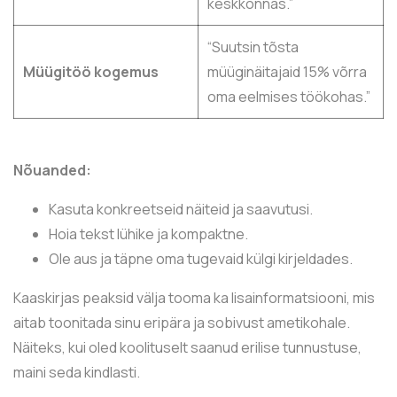
keskkonnas.”
“Suutsin tõsta
Müügitöö kogemus
müüginäitajaid 15% võrra
oma eelmises töökohas.”
Nõuanded:
Kasuta konkreetseid näiteid ja saavutusi.
Hoia tekst lühike ja kompaktne.
Ole aus ja täpne oma tugevaid külgi kirjeldades.
Kaaskirjas peaksid välja tooma ka lisainformatsiooni, mis
aitab toonitada sinu eripära ja sobivust ametikohale.
Näiteks, kui oled koolituselt saanud erilise tunnustuse,
maini seda kindlasti.