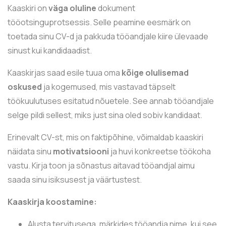
Kaaskiri on
väga oluline
dokument
tööotsinguprotsessis. Selle peamine eesmärk on
toetada sinu CV-d ja pakkuda tööandjale kiire ülevaade
sinust kui kandidaadist.
Kaaskirjas saad esile tuua oma
kõige olulisemad
oskused
ja kogemused, mis vastavad täpselt
töökuulutuses esitatud nõuetele. See annab tööandjale
selge pildi sellest, miks just sina oled sobiv kandidaat.
Erinevalt CV-st, mis on faktipõhine, võimaldab kaaskiri
näidata sinu
motivatsiooni
ja huvi konkreetse töökoha
vastu. Kirja toon ja sõnastus aitavad tööandjal aimu
saada sinu isiksusest ja väärtustest.
Kaaskirja koostamine:
Alusta tervitusega, märkides tööandja nime, kui see