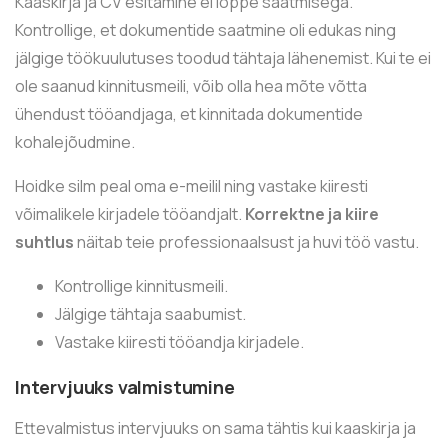
Kaaskirja ja CV esitamine ei lõppe saatmisega.
Kontrollige, et dokumentide saatmine oli edukas ning
jälgige töökuulutuses toodud tähtaja lähenemist. Kui te ei
ole saanud kinnitusmeili, võib olla hea mõte võtta
ühendust tööandjaga, et kinnitada dokumentide
kohalejõudmine.
Hoidke silm peal oma e-meilil ning vastake kiiresti
võimalikele kirjadele tööandjalt.
Korrektne ja kiire
suhtlus
näitab teie professionaalsust ja huvi töö vastu.
Kontrollige kinnitusmeili.
Jälgige tähtaja saabumist.
Vastake kiiresti tööandja kirjadele.
Intervjuuks valmistumine
Ettevalmistus intervjuuks on sama tähtis kui kaaskirja ja