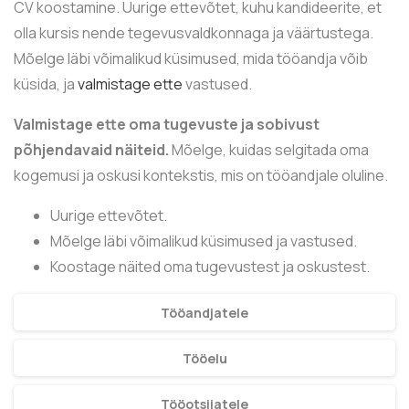
CV koostamine. Uurige ettevõtet, kuhu kandideerite, et
olla kursis nende tegevusvaldkonnaga ja väärtustega.
Mõelge läbi võimalikud küsimused, mida tööandja võib
küsida, ja
valmistage ette
vastused.
Valmistage ette oma tugevuste ja sobivust
põhjendavaid näiteid.
Mõelge, kuidas selgitada oma
kogemusi ja oskusi kontekstis, mis on tööandjale oluline.
Uurige ettevõtet.
Mõelge läbi võimalikud küsimused ja vastused.
Koostage näited oma tugevustest ja oskustest.
Tööandjatele
Tööelu
Tööotsijatele