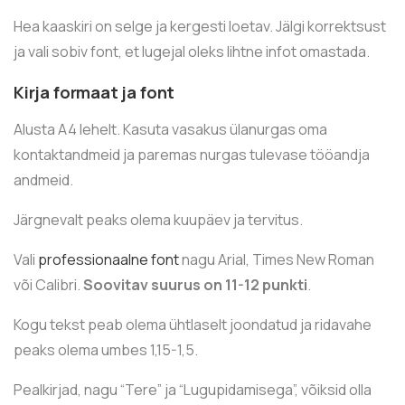
Hea kaaskiri on selge ja kergesti loetav. Jälgi korrektsust
ja vali sobiv font, et lugejal oleks lihtne infot omastada.
Kirja formaat ja font
Alusta A4 lehelt. Kasuta vasakus ülanurgas oma
kontaktandmeid ja paremas nurgas tulevase tööandja
andmeid.
Järgnevalt peaks olema kuupäev ja tervitus.
Vali
professionaalne font
nagu Arial, Times New Roman
või Calibri.
Soovitav suurus on 11-12 punkti
.
Kogu tekst peab olema ühtlaselt joondatud ja ridavahe
peaks olema umbes 1,15-1,5.
Pealkirjad, nagu “Tere” ja “Lugupidamisega”, võiksid olla