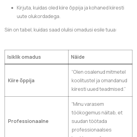
Kirjuta, kuidas oled kiire õppija ja kohaned kiiresti
uute olukordadega.
Siin on tabel, kuidas saad olulisi omadusi esile tuua:
Isiklik omadus
Näide
“Olen osalenud mitmetel
Kiire õppija
koolitustel ja omandanud
kiiresti uued teadmised.”
“Minu varasem
töökogemus näitab, et
Professionaalne
suudan töötada
professionaalses