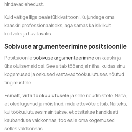
hindavad ehedust.
Kuid vältige liiga pealetükkivat tooni. Kujundage oma
kaaskiri professionaalseks, aga samas ka isiklikult
köitvaks ja huvitavaks.
Sobivuse argumenteerimine positsioonile
Positsioonile
sobivuse argumenteerimine
on kaaskirja
üks olulisemaid osi. See aitab tööandjal näha, kuidas sinu
kogemused ja oskused vastavad töökuulutuses nõutud
tingimustele.
Esmalt, viita töökuulutusele
ja selle nõudmistele. Näita,
et oled lugenud ja mõistnud, mida ettevõte otsib. Näiteks,
kui töökuulutuses mainitakse, et otsitakse kandidaati
kaubanduse valdkonnas, too esile oma kogemused
selles valdkonnas.