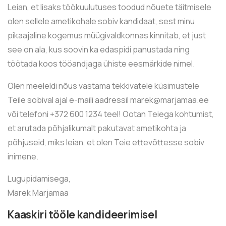
Leian, et lisaks töökuulutuses toodud nõuete täitmisele
olen sellele ametikohale sobiv kandidaat, sest minu
pikaajaline kogemus müügivaldkonnas kinnitab, et just
see on ala, kus soovin ka edaspidi panustada ning
töötada koos tööandjaga ühiste eesmärkide nimel.
Olen meeleldi nõus vastama tekkivatele küsimustele
Teile sobival ajal e-maili aadressil marek@marjamaa.ee
või telefoni +372 600 1234 teel! Ootan Teiega kohtumist,
et arutada põhjalikumalt pakutavat ametikohta ja
põhjuseid, miks leian, et olen Teie ettevõttesse sobiv
inimene.
Lugupidamisega,
Marek Marjamaa
Kaaskiri tööle kandideerimisel