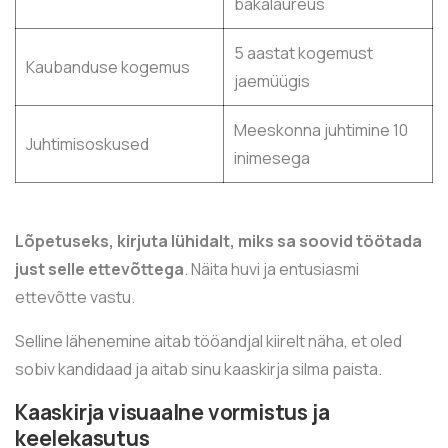
bakalaureus
5 aastat kogemust
Kaubanduse kogemus
jaemüügis
Meeskonna juhtimine 10
Juhtimisoskused
inimesega
Lõpetuseks, kirjuta lühidalt, miks sa soovid töötada
just selle ettevõttega
. Näita huvi ja entusiasmi
ettevõtte vastu.
Selline lähenemine aitab tööandjal kiirelt näha, et oled
sobiv kandidaad ja aitab sinu kaaskirja silma paista.
Kaaskirja visuaalne vormistus ja
keelekasutus