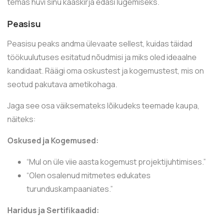
temas huvi sinu kaaskirja edasi lugemiseks.
Peasisu
Peasisu peaks andma ülevaate sellest, kuidas täidad
töökuulutuses esitatud nõudmisi ja miks oled ideaalne
kandidaat. Räägi oma oskustest ja kogemustest, mis on
seotud pakutava ametikohaga.
Jaga see osa väiksemateks lõikudeks teemade kaupa,
näiteks:
Oskused ja Kogemused:
“Mul on üle viie aasta kogemust projektijuhtimises.”
“Olen osalenud mitmetes edukates
turunduskampaaniates.”
Haridus ja Sertifikaadid: