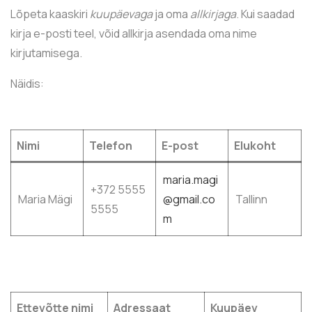
Lõpeta kaaskiri
kuupäevaga
ja oma
allkirjaga
. Kui saadad
kirja e-posti teel, võid allkirja asendada oma nime
kirjutamisega.
Näidis:
Nimi
Telefon
E-post
Elukoht
maria.magi
+372 5555
Maria Mägi
@gmail.co
Tallinn
5555
m
Ettevõtte nimi
Adressaat
Kuupäev