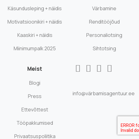
Käsundusleping + näidis
Värbamine
Motivatsioonikiri + näidis
Renditööjõud
Kaaskiri + näidis
Personaliotsing
Miinimumpalk 2025
Sihtotsing
Meist
Blogi
info@värbamisagentuur.ee
Press
Ettevõttest
Tööpakkumised
Privaatsuspoliitika