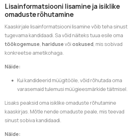
Lisainformatsiooni lisamine ja isiklike
omaduste rõhutamine
Kaaskirjale lisainformatsiooni lisamine võib teha sinust
tugevama kandidaadi. Sa võid näiteks tuua esile oma
töökogemuse
,
hariduse
või
oskused
, mis sobivad
konkreetse ametikohaga.
Näide:
Kui kandideerid müügitööle, võid rõhutada oma
varasemaid tulemusi müügieesmärkide täitmisel.
Lisaks peaksid oma isiklike omaduste rõhutamine
kaaskirjas. Mõtle nende omaduste peale, mis teevad
sinust sobiva kandidaadi.
Näide: