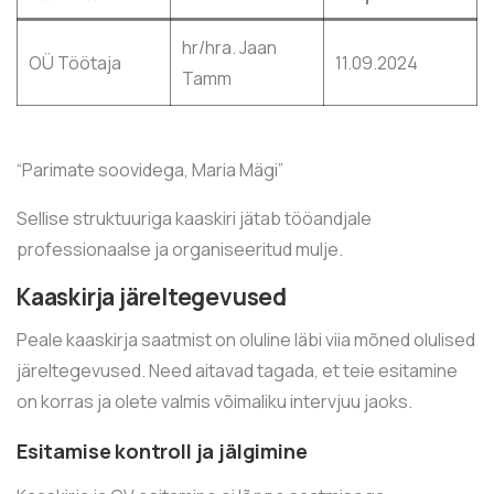
hr/hra. Jaan
OÜ Töötaja
11.09.2024
Tamm
“Parimate soovidega, Maria Mägi”
Sellise struktuuriga kaaskiri jätab tööandjale
professionaalse ja organiseeritud mulje.
Kaaskirja järeltegevused
Peale kaaskirja saatmist on oluline läbi viia mõned olulised
järeltegevused. Need aitavad tagada, et teie esitamine
on korras ja olete valmis võimaliku intervjuu jaoks.
Esitamise kontroll ja jälgimine