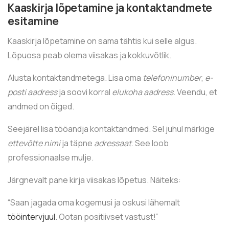
Kaaskirja lõpetamine ja kontaktandmete
esitamine
Kaaskirja lõpetamine on sama tähtis kui selle algus.
Lõpuosa peab olema viisakas ja kokkuvõtlik.
Alusta kontaktandmetega. Lisa oma
telefoninumber
,
e-
posti aadress
ja soovi korral
elukoha aadress
. Veendu, et
andmed on õiged.
Seejärel lisa tööandja kontaktandmed. Sel juhul märkige
ettevõtte nimi
ja täpne
adressaat
. See loob
professionaalse mulje.
Järgnevalt pane kirja viisakas lõpetus. Näiteks:
“Saan jagada oma kogemusi ja oskusi lähemalt
tööintervjuul
. Ootan positiivset vastust!”