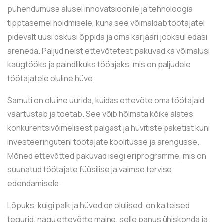
pühendumuse alusel innovatsioonile ja tehnoloogia
tipptasemel hoidmisele, kuna see võimaldab töötajatel
pidevalt uusi oskusi õppida ja oma karjääri jooksul edasi
areneda. Paljud neist ettevõtetest pakuvad ka võimalusi
kaugtööks ja paindlikuks tööajaks, mis on paljudele
töötajatele oluline hüve.
Samuti on oluline uurida, kuidas ettevõte oma töötajaid
väärtustab ja toetab. See võib hõlmata kõike alates
konkurentsivõimelisest palgast ja hüvitiste paketist kuni
investeeringuteni töötajate koolitusse ja arengusse.
Mõned ettevõtted pakuvad isegi eriprogramme, mis on
suunatud töötajate füüsilise ja vaimse tervise
edendamisele.
Lõpuks, kuigi palk ja hüved on olulised, on ka teised
tegurid, nagu ettevõtte maine, selle panus ühiskonda ja