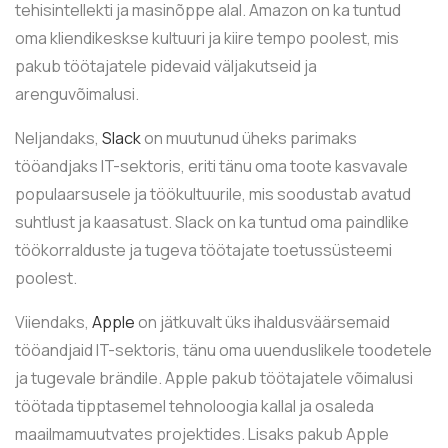
tehisintellekti ja masinõppe alal. Amazon on ka tuntud
oma kliendikeskse kultuuri ja kiire tempo poolest, mis
pakub töötajatele pidevaid väljakutseid ja
arenguvõimalusi.
Neljandaks,
Slack
on muutunud üheks parimaks
tööandjaks IT-sektoris, eriti tänu oma toote kasvavale
populaarsusele ja töökultuurile, mis soodustab avatud
suhtlust ja kaasatust. Slack on ka tuntud oma paindlike
töökorralduste ja tugeva töötajate toetussüsteemi
poolest.
Viiendaks,
Apple
on jätkuvalt üks ihaldusväärsemaid
tööandjaid IT-sektoris, tänu oma uuenduslikele toodetele
ja tugevale brändile. Apple pakub töötajatele võimalusi
töötada tipptasemel tehnoloogia kallal ja osaleda
maailmamuutvates projektides. Lisaks pakub Apple