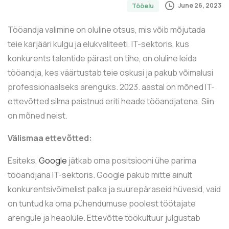
June 26, 2023
Tööelu
Tööandja valimine on oluline otsus, mis võib mõjutada
teie karjääri kulgu ja elukvaliteeti. IT-sektoris, kus
konkurents talentide pärast on tihe, on oluline leida
tööandja, kes väärtustab teie oskusi ja pakub võimalusi
professionaalseks arenguks. 2023. aastal on mõned IT-
ettevõtted silma paistnud eriti heade tööandjatena. Siin
on mõned neist.
Välismaa ettevõtted:
Esiteks,
Google
jätkab oma positsiooni ühe parima
tööandjana IT-sektoris. Google pakub mitte ainult
konkurentsivõimelist palka ja suurepäraseid hüvesid, vaid
on tuntud ka oma pühendumuse poolest töötajate
arengule ja heaolule. Ettevõtte töökultuur julgustab