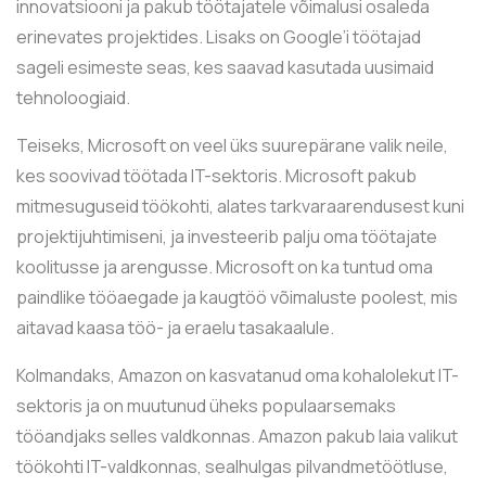
innovatsiooni ja pakub töötajatele võimalusi osaleda
erinevates projektides. Lisaks on Google’i töötajad
sageli esimeste seas, kes saavad kasutada uusimaid
tehnoloogiaid.
Teiseks, Microsoft on veel üks suurepärane valik neile,
kes soovivad töötada IT-sektoris. Microsoft pakub
mitmesuguseid töökohti, alates tarkvaraarendusest kuni
projektijuhtimiseni, ja investeerib palju oma töötajate
koolitusse ja arengusse. Microsoft on ka tuntud oma
paindlike tööaegade ja kaugtöö võimaluste poolest, mis
aitavad kaasa töö- ja eraelu tasakaalule.
Kolmandaks, Amazon on kasvatanud oma kohalolekut IT-
sektoris ja on muutunud üheks populaarsemaks
tööandjaks selles valdkonnas. Amazon pakub laia valikut
töökohti IT-valdkonnas, sealhulgas pilvandmetöötluse,