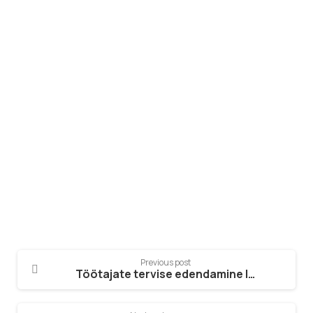
Värbamisagentuur
Otsid enda ettevõttesse uusi
töötajaid?
Saada Päring
Previous post
Töötajate tervise edendamine läbi vereanalüüside