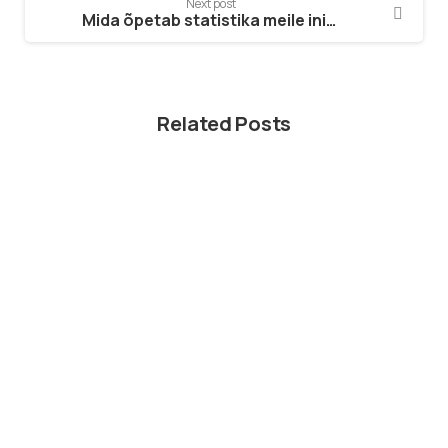
Next post
Mida õpetab statistika meile inimeste värbamise kohta?
Related Posts
Tööelu
Kuidas on digitaalne meelelahutus