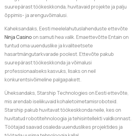
suurepärast töökeskkonda, huvitavaid projekte ja palju
õppimis- ja arenguvõimalusi.
Kaheksandaks, Eesti meelelahutuslahenduste ettevõte
Ninja Casino
on samuti hea valik. Emaettevõtte Entain on
tuntud oma uuenduslike ja kvaliteetsete
hasartmängutarkvarade poolest. Ettevõte pakub
suurepärast töökeskkonda ja võimalusi
professionaalseks kasvuks, lisaks on neil
konkurentsivõimeline palgapakett.
Üheksandaks, Starship Technologies on Eesti ettevõte,
mis arendab iseliikuvaid kohaletoimetamisroboteid.
Starship pakub huvitavat töökeskkonda neile, kes on
huvitatud robotitehnoloogia ja tehisintellekti valdkonnast.
Töötajad saavad osaleda uuenduslikes projektides ja
töötada uusima tehnoloogia kallal.