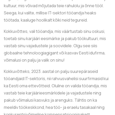
kultuur, mis võivad mõjutada teie rahulolu ja õnne tööl.
Seega, kui valite, millise IT-sektori tööandja heaks
töötada, kaaluge hoolikalt kõiki neid tegureid.
Kokkuvõttes, vali tööandja, mis väärtustab sinu oskusi,
toetab sinu karjääri eesmärke ja pakub töökultuuri, mis
vastab sinu vajadustele ja soovidele. Olgu see siis
globaalne tehnoloogiagigant või kasvav Eesti idufirma,
võimalusi on palju ja valik on sinu!
Kokkuvõtteks, 2023. aastal on palju suurepäraseid
tööandjaid IT-sektoris, nii rahvusvahelisi suurfirmasid kui
ka Eesti oma ettevõtteid. Oluline on valida tööandja, mis
vastab teie karjäärieesmärkidele ja vajadustele ning
pakub võimalusi kasvuks ja arenguks. Tähtis on ka
meeldiv töökeskkond, hea töö- ja eraelu tasakaal ning
konkurentsivõimeline kompensatsioonipakett.