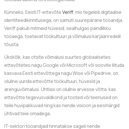
Kümneks, Eesti IT-ettevõte
Veriff
, mis tegeleb digitaalse
identiteedikinnitusega, on samuti suurepärane tööandja.
Veriff pakub mitmeid hüvesid, sealhulgas paindlikku
tööaega, toetavat töökultuuri ja võimalusi karjääriredelil
tõusta.
Ükskõik, kas otsite võimalusi suurtes globaalsetes
ettevõtetes nagu Google või Microsoft või soovite liituda
kasvava Eesti ettevõttega nagu Wise või Pipedrive, on
oluline uurida ettevõtte töökultuuri, hüvesid ja
arenguvõimalusi. Ühtlasi on oluline arvesse võtta, kas
ettevõtte tegevusvaldkond ja tooted või teenused on
teile huvipakkuvad ning kas nende visioon ja eesmärgid
ühtivad teie omadega.
IT-sektori tööandjaid hinnatakse sageli nende