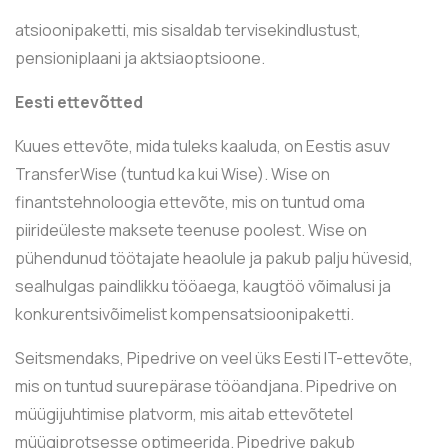
atsioonipaketti, mis sisaldab tervisekindlustust,
pensioniplaani ja aktsiaoptsioone.
Eesti ettevõtted
Kuues ettevõte, mida tuleks kaaluda, on Eestis asuv
TransferWise (tuntud ka kui Wise). Wise on
finantstehnoloogia ettevõte, mis on tuntud oma
piirideüleste maksete teenuse poolest. Wise on
pühendunud töötajate heaolule ja pakub palju hüvesid,
sealhulgas paindlikku tööaega, kaugtöö võimalusi ja
konkurentsivõimelist kompensatsioonipaketti.
Seitsmendaks, Pipedrive on veel üks Eesti IT-ettevõte,
mis on tuntud suurepärase tööandjana. Pipedrive on
müügijuhtimise platvorm, mis aitab ettevõtetel
müügiprotsesse optimeerida. Pipedrive pakub