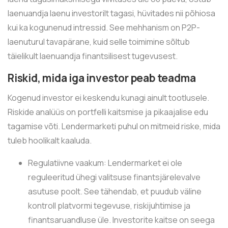
laenuandja laenu investorilt tagasi, hüvitades nii põhiosa
kui ka kogunenud intressid. See mehhanism on P2P-
laenuturul tavapärane, kuid selle toimimine sõltub
täielikult laenuandja finantsilisest tugevusest.
Riskid, mida iga investor peab teadma
Kogenud investor ei keskendu kunagi ainult tootlusele.
Riskide analüüs on portfelli kaitsmise ja pikaajalise edu
tagamise võti. Lendermarketi puhul on mitmeid riske, mida
tuleb hoolikalt kaaluda.
Regulatiivne vaakum: Lendermarket ei ole
reguleeritud ühegi valitsuse finantsjärelevalve
asutuse poolt. See tähendab, et puudub väline
kontroll platvormi tegevuse, riskijuhtimise ja
finantsaruandluse üle. Investorite kaitse on seega