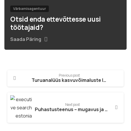
Värbamisagentuur
Otsid enda ettevõttesse uusi
töötajaid?
Saada Päring
Previous post
Turuanalüüs kasvuvõimaluste leidmiseks
Next post
Puhastusteenus – mugavus ja kvaliteet kontoris