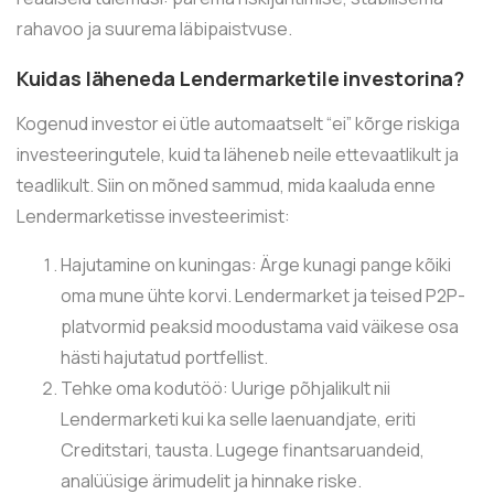
rahavoo ja suurema läbipaistvuse.
Kuidas läheneda Lendermarketile investorina?
Kogenud investor ei ütle automaatselt “ei” kõrge riskiga
investeeringutele, kuid ta läheneb neile ettevaatlikult ja
teadlikult. Siin on mõned sammud, mida kaaluda enne
Lendermarketisse investeerimist:
Hajutamine on kuningas: Ärge kunagi pange kõiki
oma mune ühte korvi. Lendermarket ja teised P2P-
platvormid peaksid moodustama vaid väikese osa
hästi hajutatud portfellist.
Tehke oma kodutöö: Uurige põhjalikult nii
Lendermarketi kui ka selle laenuandjate, eriti
Creditstari, tausta. Lugege finantsaruandeid,
analüüsige ärimudelit ja hinnake riske.