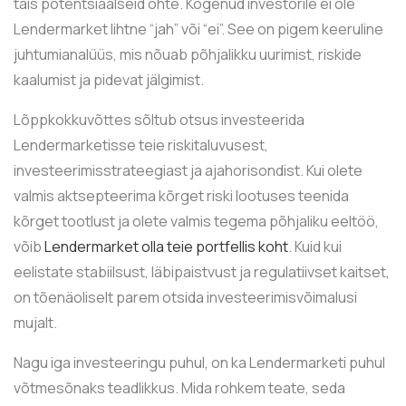
täis potentsiaalseid ohte. Kogenud investorile ei ole
Lendermarket lihtne “jah” või “ei”. See on pigem keeruline
juhtumianalüüs, mis nõuab põhjalikku uurimist, riskide
kaalumist ja pidevat jälgimist.
Lõppkokkuvõttes sõltub otsus investeerida
Lendermarketisse teie riskitaluvusest,
investeerimisstrateegiast ja ajahorisondist. Kui olete
valmis aktsepteerima kõrget riski lootuses teenida
kõrget tootlust ja olete valmis tegema põhjaliku eeltöö,
võib
Lendermarket olla teie portfellis koht
. Kuid kui
eelistate stabiilsust, läbipaistvust ja regulatiivset kaitset,
on tõenäoliselt parem otsida investeerimisvõimalusi
mujalt.
Nagu iga investeeringu puhul, on ka Lendermarketi puhul
võtmesõnaks teadlikkus. Mida rohkem teate, seda