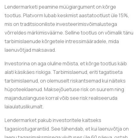
Lendermarketi peamine müügiargument on kõrge
tootlus. Platvorm lubab keskmist aastatootlust üle 15%,
mis on traditsiooniliste investeerimisvõimalustega
võrreldes märkimisväärne. Selline tootlus on võimalik tänu
tarbimislaenude kõrgetele intressimääradele, mida
laenuvõtjad maksavad.
Investorina on aga oluline mõista, et kõrge tootlus käib
alati käsikäes riskiga. Tarbimislaenud, eriti tagatiseta
tarbimislaenud, on olemuselt riskantsemad kui näiteks
hüpoteeklaenud. Maksejõuetuse risk on suurem ning
majanduslanguse korral võib see risk realiseeruda
laiaulatuslikumalt.
Lendermarket pakub investoritele kaitseks
tagasiostugarantiid. See tähendab, et kui laenuvõtja on
laenu tagasimaksmisega viivituses üle 60 päeva, ostab