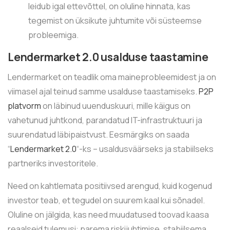
leidub igal ettevõttel, on oluline hinnata, kas
tegemist on üksikute juhtumite või süsteemse
probleemiga.
Lendermarket 2.0 usalduse taastamine
Lendermarket on teadlik oma maineprobleemidest ja on
viimasel ajal teinud samme usalduse taastamiseks.
P2P
platvorm
on läbinud uuenduskuuri, mille käigus on
vahetunud juhtkond, parandatud IT-infrastruktuuri ja
suurendatud läbipaistvust. Eesmärgiks on saada
“
Lendermarket 2.0
“-ks – usaldusväärseks ja stabiilseks
partneriks investoritele.
Need on kahtlemata positiivsed arengud, kuid kogenud
investor teab, et tegudel on suurem kaal kui sõnadel.
Oluline on jälgida, kas need muudatused toovad kaasa
reaalseid tulemusi: parema riskijuhtimise, stabiilsema