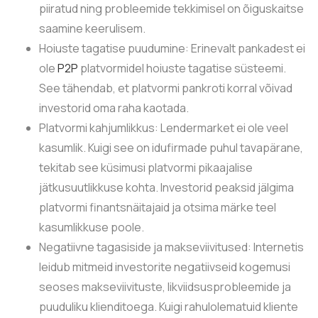
piiratud ning probleemide tekkimisel on õiguskaitse
saamine keerulisem.
Hoiuste tagatise puudumine: Erinevalt pankadest ei
ole
P2P
platvormidel hoiuste tagatise süsteemi.
See tähendab, et platvormi pankroti korral võivad
investorid oma raha kaotada.
Platvormi kahjumlikkus: Lendermarket ei ole veel
kasumlik. Kuigi see on idufirmade puhul tavapärane,
tekitab see küsimusi platvormi pikaajalise
jätkusuutlikkuse kohta. Investorid peaksid jälgima
platvormi finantsnäitajaid ja otsima märke teel
kasumlikkuse poole.
Negatiivne tagasiside ja makseviivitused: Internetis
leidub mitmeid investorite negatiivseid kogemusi
seoses makseviivituste, likviidsusprobleemide ja
puuduliku klienditoega. Kuigi rahulolematuid kliente