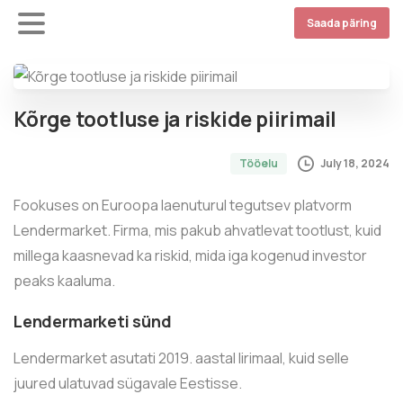
Saada päring
Kõrge tootluse ja riskide piirimail
July 18, 2024
Tööelu
Fookuses on Euroopa laenuturul tegutsev platvorm
Lendermarket. Firma, mis pakub ahvatlevat tootlust, kuid
millega kaasnevad ka riskid, mida iga kogenud investor
peaks kaaluma.
Lendermarketi sünd
Lendermarket asutati 2019. aastal Iirimaal, kuid selle
juured ulatuvad sügavale Eestisse.