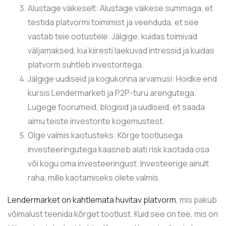
Alustage väikeselt: Alustage väikese summaga, et
testida platvormi toimimist ja veenduda, et see
vastab teie ootustele. Jälgige, kuidas toimivad
väljamaksed, kui kiiresti laekuvad intressid ja kuidas
platvorm suhtleb investoritega.
Jälgige uudiseid ja kogukonna arvamusi: Hoidke end
kursis Lendermarketi ja P2P-turu arengutega.
Lugege foorumeid, blogisid ja uudiseid, et saada
aimu teiste investorite kogemustest.
Olge valmis kaotusteks: Kõrge tootlusega
investeeringutega kaasneb alati risk kaotada osa
või kogu oma investeeringust. Investeerige ainult
raha, mille kaotamiseks olete valmis.
Lendermarket on kahtlemata huvitav platvorm
, mis pakub
võimalust teenida kõrget tootlust. Kuid see on tee, mis on