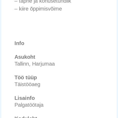
– täpne ja kohusetundlik
– kiire õppimisvõime
Info
Asukoht
Tallinn, Harjumaa
Töö tüüp
Täistööaeg
Lisainfo
Palgatöötaja