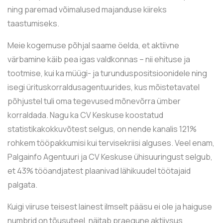
ning paremad võimalused majanduse kiireks
taastumiseks.
Meie kogemuse põhjal saame öelda, et aktiivne
värbamine käib pea igas valdkonnas – nii ehituse ja
tootmise, kui ka müügi- ja turunduspositsioonidele ning
isegi ürituskorraldusagentuurides, kus mõistetavatel
põhjustel tuli oma tegevused mõnevõrra ümber
korraldada. Nagu ka CV Keskuse koostatud
statistikakokkuvõtest selgus, on nende kanalis 121%
rohkem tööpakkumisi kui tervisekriisi alguses. Veel enam,
Palgainfo Agentuuri ja CV Keskuse ühisuuringust selgub,
et 43% tööandjatest plaanivad lähikuudel töötajaid
palgata.
Kuigi viiruse teisest lainest ilmselt pääsu ei ole ja haiguse
numbrid on tõusuteel, näitab praegune aktiivsus