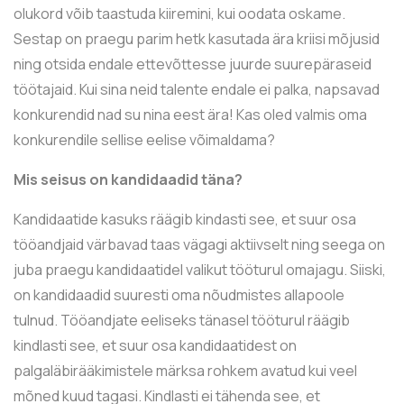
olukord võib taastuda kiiremini, kui oodata oskame.
Sestap on praegu parim hetk kasutada ära kriisi mõjusid
ning otsida endale ettevõttesse juurde suurepäraseid
töötajaid. Kui sina neid talente endale ei palka, napsavad
konkurendid nad su nina eest ära! Kas oled valmis oma
konkurendile sellise eelise võimaldama?
Mis seisus on kandidaadid täna?
Kandidaatide kasuks räägib kindasti see, et suur osa
tööandjaid värbavad taas vägagi aktiivselt ning seega on
juba praegu kandidaatidel valikut tööturul omajagu. Siiski,
on kandidaadid suuresti oma nõudmistes allapoole
tulnud. Tööandjate eeliseks tänasel tööturul räägib
kindlasti see, et suur osa kandidaatidest on
palgaläbirääkimistele märksa rohkem avatud kui veel
mõned kuud tagasi. Kindlasti ei tähenda see, et