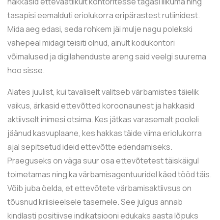
hakkasid ettevaatlikult kontoritesse tagasi liikuma ning
tasapisi eemalduti eriolukorra eripärastest rutiinidest.
Mida aeg edasi, seda rohkem jäi mulje nagu polekski
vahepeal midagi teisiti olnud, ainult kodukontori
võimalused ja digilahenduste areng said veelgi suurema
hoo sisse.
Alates juulist, kui tavaliselt valitseb värbamistes täielik
vaikus, ärkasid ettevõtted koroonaunest ja hakkasid
aktiivselt inimesi otsima. Kes jätkas varasemalt pooleli
jäänud kasvuplaane, kes hakkas täide viima eriolukorra
ajal sepitsetud ideid ettevõtte edendamiseks.
Praeguseks on väga suur osa ettevõtetest täiskäigul
toimetamas ning ka värbamisagentuuridel käed tööd täis.
Võib juba öelda, et ettevõtete värbamisaktiivsus on
tõusnud kriisieelsele tasemele. See julgus annab
kindlasti positiivse indikatsiooni edukaks aasta lõpuks