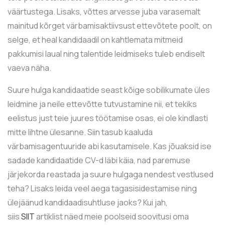
väärtustega. Lisaks, võttes arvesse juba varasemalt
mainitud kõrget värbamisaktiivsust ettevõtete poolt, on
selge, et heal kandidaadil on kahtlemata mitmeid
pakkumisi laual ning talentide leidmiseks tuleb endiselt
vaeva näha.
Suure hulga kandidaatide seast kõige sobilikumate üles
leidmine ja neile ettevõtte tutvustamine nii, et tekiks
eelistus just teie juures töötamise osas, ei ole kindlasti
mitte lihtne ülesanne. Siin tasub kaaluda
värbamisagentuuride abi kasutamisele. Kas jõuaksid ise
sadade kandidaatide CV-d läbi käia, nad paremuse
järjekorda reastada ja suure hulgaga nendest vestlused
teha? Lisaks leida veel aega tagasisidestamise ning
ülejäänud kandidaadisuhtluse jaoks? Kui jah,
siis
SIIT
artiklist näed meie poolseid soovitusi oma