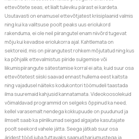
ettevõtete seas, et liialt tuleviku pärast ei kardeta.
Usutavasti on enamusel ettevõtjatest kriisiplaanid valmis
ning kui ka valitsuse poolt peaks uus eriolukord
rakenduma, ei ole neil piirangutel enam niivõrd tugevat
mõju kui kevadise eriolukorra ajal. Kahtlemata on
sektoreid, mis on piirangutest rohkem mõjutatud ning kus
ka põhjalik ettevalmistus piiride sulgemise või
liikumispiirangute sätestamise korral ei aita, kuid suur osa
ettevõtetest siiski saavad ennast hullema eest kaitsta
ning vajadusel näiteks kodukontori töömudeli taastada
ilma suuremaid kahjusid kannatamata. Videokoosolekuid
võimaldavad programmid on selgeks õppinud ka need,
kellel varasemalt nendega kokkupuude on puudunud ja
ilmselt saab ka piinlikumad seigad algajate kasutajate
poolt seekord vahele jätta. Seega jätkab suur osa
äridest tööd juba tuttavaks saanud harjumustega ja