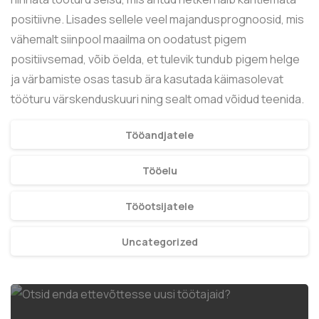
positiivne. Lisades sellele veel majandusprognoosid, mis
vähemalt siinpool maailma on oodatust pigem
positiivsemad, võib öelda, et tulevik tundub pigem helge
ja värbamiste osas tasub ära kasutada käimasolevat
tööturu värskenduskuuri ning sealt omad võidud teenida.
Tööandjatele
Tööelu
Tööotsijatele
Uncategorized