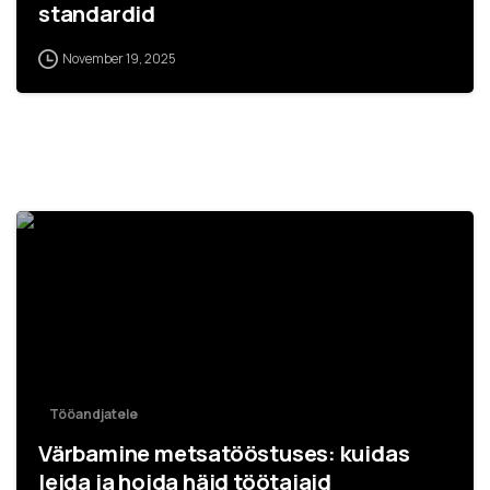
standardid
November 19, 2025
Tööandjatele
Värbamine metsatööstuses: kuidas
leida ja hoida häid töötajaid