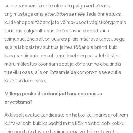
suurepäraseid talente olematu palga või halbade
tingimustega oma ettevõttesse meelitada õnnestuks,
kuid vahepeal tööandjate võimekusest vägisi kõrgemale
tõusnud palgaralli osas on teatavad korrektuurid
toimunud. Endiselt on suures pildis määrava tähtsusega
aus ja läbipaistev suhtlus ja hea tööandja bränd, kuid
kuna kandidaate on rohkem liikvel ning paljudel hiljutine
mõru mälestus koondamisest ja kõhe tunne ebakindla
tuleviku osas, siis on lihtsam leida kompromisse eduka
koostöö loomiseks.
Millega peaksid tööandjad tänases seisus
arvestama?
Aktiivselt avatud kandidaate on hetkel küll märksa rohkem
kui tavaliselt, kuid kaugeltki mitte kõik neist ei sobi kokku
teie poolt otsitavate tingimustega või teie ettevõtte