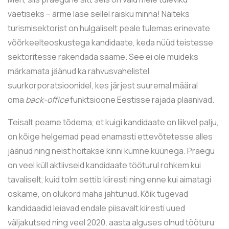
väetiseks – ärme lase sellel raisku minna! Näiteks
turismisektorist on hulgaliselt peale tulemas erinevate
võõrkeelteoskustega kandidaate, keda nüüd teistesse
sektoritesse rakendada saame. See ei ole muideks
märkamata jäänud ka rahvusvahelistel
suurkorporatsioonidel, kes järjest suuremal määral
oma
back-office
funktsioone Eestisse rajada plaanivad.
Teisalt peame tõdema, et kuigi kandidaate on liikvel palju,
on kõige helgemad pead enamasti ettevõtetesse alles
jäänud ning neist hoitakse kinni kümne küünega. Praegu
on veel küll aktiivseid kandidaate tööturul rohkem kui
tavaliselt, kuid tolm settib kiiresti ning enne kui aimatagi
oskame, on olukord maha jahtunud. Kõik tugevad
kandidaadid leiavad endale piisavalt kiiresti uued
väljakutsed ning veel 2020. aasta alguses olnud tööturu