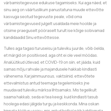
värbamistegevuse edukuse tagamiseks. Kui aga näed, et
sinu aeg on väärtuslikum panustatuna muude ettevõtte
kasvuga seotud tegevuste peale, võid oma
värbamistegevused julgelt usaldada meie hoolde ja
otsime praeguselt pööraselt turult ise kõige sobivamad
kandidaadid Sinu ettevõttesse.
Tulles aga tagasi turuseisu ja tuleviku juurde, võib öelda,
et märgid on positiivsed, aga oht ei ole veel möödas.
Analüütikud ütlevad, et COVID-19 on siin, et jääda, kuid
samas mõju rahvale ja majandusele hakkab kindlasti
vähenema. Karjaimmuunsus, vaktsiinid, ettevõtete
ettevalmistus antud teemaga tegelemiseks jne
muudavad tuleviku märksa lihtsamaks. Mis tegelikult
saama hakkab, seda ei tea keegi, kuid kindlasti tasub
hoolega edasi jälgida turgu ja keskkonda. Mina oskan
hinnata tööturu seisu, mis antud hetkel näib kahtlemata