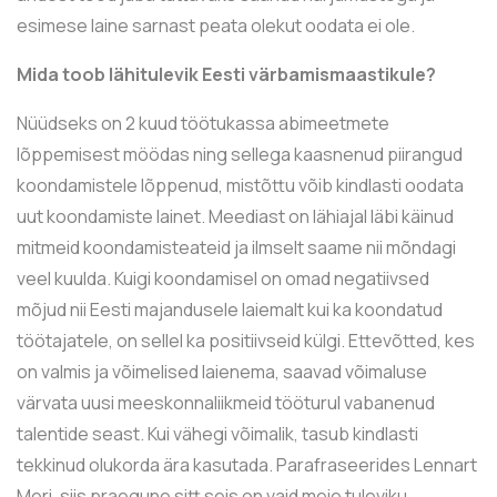
esimese laine sarnast peata olekut oodata ei ole.
Mida toob lähitulevik Eesti värbamismaastikule?
Nüüdseks on 2 kuud töötukassa abimeetmete
lõppemisest möödas ning sellega kaasnenud piirangud
koondamistele lõppenud, mistõttu võib kindlasti oodata
uut koondamiste lainet. Meediast on lähiajal läbi käinud
mitmeid koondamisteateid ja ilmselt saame nii mõndagi
veel kuulda. Kuigi koondamisel on omad negatiivsed
mõjud nii Eesti majandusele laiemalt kui ka koondatud
töötajatele, on sellel ka positiivseid külgi. Ettevõtted, kes
on valmis ja võimelised laienema, saavad võimaluse
värvata uusi meeskonnaliikmeid tööturul vabanenud
talentide seast. Kui vähegi võimalik, tasub kindlasti
tekkinud olukorda ära kasutada. Parafraseerides Lennart
Meri, siis praegune sitt seis on vaid meie tuleviku