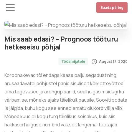
Saada päring
Mis saab edasi? – Prognoos tööturu
hetkeseisu põhjal
August 17, 2020
Tööandjatele
Koroonakevad tõi endaga kaasa palju segadust ning
arusaadavatel põhjustel panid sisuliselt kõik ettevõtted
oma tegevused ja arenguplaanid, sealhulgas muidugi ka
värbamise, mõneks ajaks täielikult pausile. Sooviti oodata
ja jälgida, kuhu kogu see enneolematu olukord välja viib.
Mõned kuud oli kogu turg täielikus seisakus, kuid siis
hakkasid haiguse numbrid vaikselt langema, töötajad