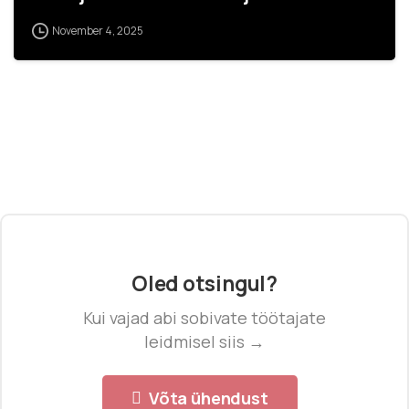
November 4, 2025
Oled otsingul?
Kui vajad abi sobivate töötajate
leidmisel siis →
Võta ühendust