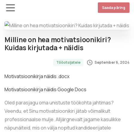
Saada päring
Milline on hea motivatsioonikiri?
Kuidas kirjutada + näidis
September 6, 2024
Tööotsijatele
Motivatsioonikirja näidis .docx
Motivatsioonikirja näidis Google Docs
Oled parasjagu oma unistuste töökohta jahtimas?
Veendu, et Sinu motivatsioonikiri jätab võimalikult
professionaalse mulje. Alljärgnevalt jagame kasulikke
näpunäiteid, mis on välja nopitud kandideerijatele