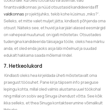
töökohale. Kui oled töötanud varasemalt vaid
finantsvaldkonnas ja nüüd otsustasid kandideerida
IT
valdkonnas
projektijuhiks, tekib kohe küsimus „miks?“.
Selleks, et mitte valet muljet jätta, kindlasti põhjenda oma
otsust. Näiteks see, et huvid ja karjääri alased eesmärgid
on vahepeal muutunud, on igati mõistetav. Otsustades
tudengina kandideerida täisajaga tööle, oleks hea märku
anda, et oled enda jaoks asja läbi mõelnud ja suudad
edukalt hakkama saada mõlemal rindel.
7. Hetkeolukord
Kindlasti oleks hea kirjeldada üheti mõistetavalt oma
praegust töösuhet. Pane kirja täpsem info praeguse
lepingu kohta, millal oled valmis alustama uuel töökohal
ning millal on sobiv aeg Sinuga ühendust võtta. See kõik
ikka selleks, et thea Sinuga kontakteerumine võimalikult
lihtsaks.