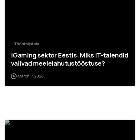
Tööotsijatele
iGaming sektor Eestis: Miks IT-talendid
valivad meelelahutustööstuse?
March 17, 2026