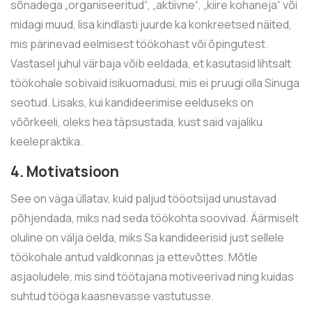
sõnadega „organiseeritud“, „aktiivne“, „kiire kohaneja“ või
midagi muud, lisa kindlasti juurde ka konkreetsed näited,
mis pärinevad eelmisest töökohast või õpingutest.
Vastasel juhul värbaja võib eeldada, et kasutasid lihtsalt
töökohale sobivaid isikuomadusi, mis ei pruugi olla Sinuga
seotud. Lisaks, kui kandideerimise eelduseks on
võõrkeeli, oleks hea täpsustada, kust said vajaliku
keelepraktika.
4. Motivatsioon
See on väga üllatav, kuid paljud tööotsijad unustavad
põhjendada, miks nad seda töökohta soovivad. Äärmiselt
oluline on välja öelda, miks Sa kandideerisid just sellele
töökohale antud valdkonnas ja ettevõttes. Mõtle
asjaoludele, mis sind töötajana motiveerivad ning kuidas
suhtud tööga kaasnevasse vastutusse.