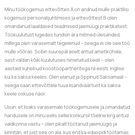
Minu töökogemus ettevõttes A on andnud mulle praktilisi
kogemusi personalijuhtimises ja ettevõttest B olen
omandanud laialdased teadmised jaemüügi praktikatest.
Töökuulutust lugedes tundsin ära mitmed ülesanded,
millega olen varasemalt tegelenud – seega ei ole see töö
mulle võõras. Sobin suurepäraselt antud ametikohale,
sest valdan kõiki kuulutuses nimetatud keeli – olen
aastaid suhelnud koostööpartneritega nii eesti, inglise
kui ka saksa keeles. Olen elanud ja õppinud Saksamaal –
seega saan ettevõttele tuua lisandväärtust ka saksa
keele oskuse näol.
Usun, et lisaks varasemale töökogemusele ja omandatud
haridusele on minu eelis sellel konkursil tõeline kirg antud
valdkonna vastu – olen pikalt töötanud jaemüügis ja
kinnitan, et just see on ala, kus end ka edaspidi töötamas