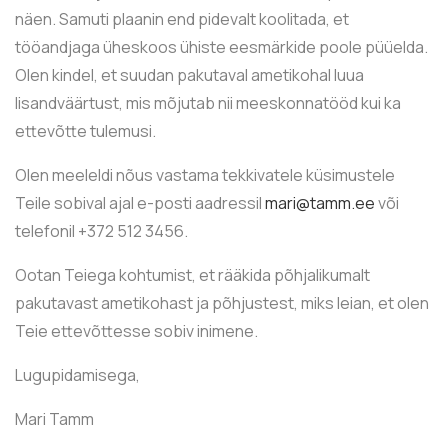
näen. Samuti plaanin end pidevalt koolitada, et
tööandjaga üheskoos ühiste eesmärkide poole püüelda.
Olen kindel, et suudan pakutaval ametikohal luua
lisandväärtust, mis mõjutab nii meeskonnatööd kui ka
ettevõtte tulemusi.
Olen meeleldi nõus vastama tekkivatele küsimustele
Teile sobival ajal e-posti aadressil
mari@tamm.ee
või
telefonil +372 512 3456.
Ootan Teiega kohtumist, et rääkida põhjalikumalt
pakutavast ametikohast ja põhjustest, miks leian, et olen
Teie ettevõttesse sobiv inimene.
Lugupidamisega,
Mari Tamm