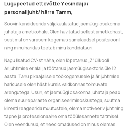
Lugupeetud ettevõtte Y esindaja/
personalijuht/ härra Tamm,
Soovin kandideerida väljakuulutatud jaemüügi osakonna
juhataja ametikohale. Olen huvitatud sellest ametikohast,
sest mul on varasem kogemus samalaadsel positsioonil
ning minu haridus toetab minu kandidatuuri.
Nagu lisatud CV-st näha, olen lõpetanud „Z“ ülikooli
ärijuhtimise erialal ja töötanud jaemüügisektoris üle 12
aasta. Tänu pikaajalisele töökogemusele ja ärijuhtimise
haridusele olen hästi kursis valdkonnas toimuvate
arengutega. Usun, et jaemüügi osakonna juhataja peab
olema suurepäraste organiseerimisoskustega, suutma
kiiresti reageerida muutustele, olema motiveeriv juht ning
täpne ja professionaalne oma tööülesannete täitmisel.
Olen veendunud, et need omadused on minus olemas.