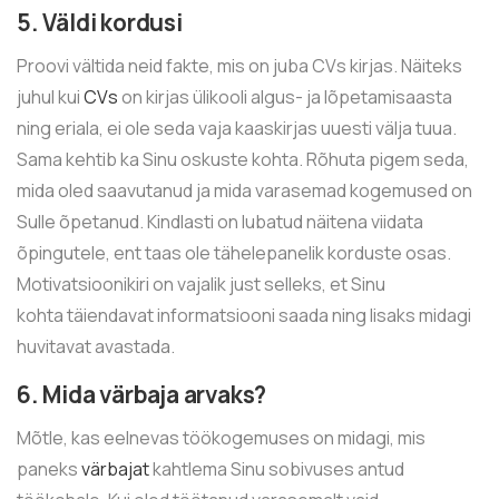
5. Väldi kordusi
Proovi vältida neid fakte, mis on juba CVs kirjas. Näiteks
juhul kui
CVs
on kirjas ülikooli algus- ja lõpetamisaasta
ning eriala, ei ole seda vaja kaaskirjas uuesti välja tuua.
Sama kehtib ka Sinu oskuste kohta. Rõhuta pigem seda,
mida oled saavutanud ja mida varasemad kogemused on
Sulle õpetanud. Kindlasti on lubatud näitena viidata
õpingutele, ent taas ole tähelepanelik korduste osas.
Motivatsioonikiri on vajalik just selleks, et Sinu
kohta täiendavat informatsiooni saada ning lisaks midagi
huvitavat avastada.
6. Mida värbaja arvaks?
Mõtle, kas eelnevas töökogemuses on midagi, mis
paneks
värbajat
kahtlema Sinu sobivuses antud