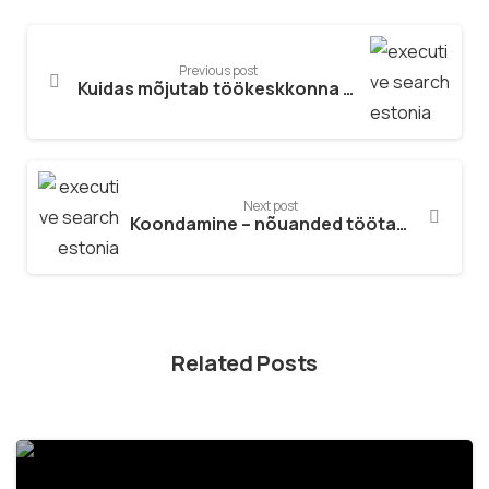
Previous post
Kuidas mõjutab töökeskkonna õhukvaliteet töötajate tervist ja produktiivsust
Next post
Koondamine – nõuanded töötajale ja tööandjale
Related Posts