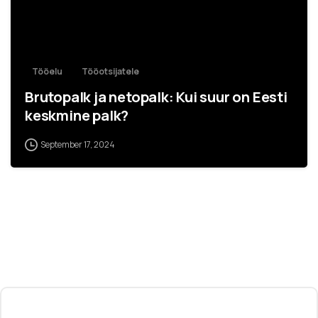
Tööelu
Tööotsijatele
Brutopalk ja netopalk: Kui suur on Eesti
keskmine palk?
September 17, 2024