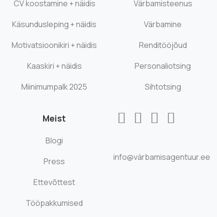
CV koostamine + näidis
Värbamisteenus
Käsundusleping + näidis
Värbamine
Motivatsioonikiri + näidis
Renditööjõud
Kaaskiri + näidis
Personaliotsing
Miinimumpalk 2025
Sihtotsing
Meist
Blogi
info@värbamisagentuur.ee
Press
Ettevõttest
Tööpakkumised