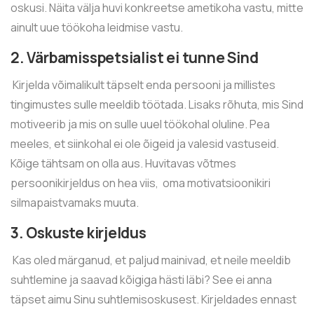
oskusi. Näita välja huvi konkreetse ametikoha vastu, mitte
ainult uue töökoha leidmise vastu.
2. Värbamisspetsialist ei tunne Sind
Kirjelda võimalikult täpselt enda persooni ja millistes
tingimustes sulle meeldib töötada. Lisaks rõhuta, mis Sind
motiveerib ja mis on sulle uuel töökohal oluline. Pea
meeles, et siinkohal ei ole õigeid ja valesid vastuseid.
Kõige tähtsam on olla aus. Huvitavas võtmes
persoonikirjeldus on hea viis, oma motivatsioonikiri
silmapaistvamaks muuta.
3. Oskuste kirjeldus
Kas oled märganud, et paljud mainivad, et neile meeldib
suhtlemine ja saavad kõigiga hästi läbi? See ei anna
täpset aimu Sinu suhtlemisoskusest. Kirjeldades ennast