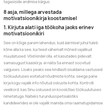
tagasiside andmise käigus.
8 asja, millega arvestada
motivatsioonikirja koostamisel
1. Kirjuta alati iga töökoha jaoks erinev
motivatsioonikiri
See on kõige parem lahendus, kuid
äärmisel juhul tuleb
kõne alla ka see, kui teed vähemalt mõned vajalikud
muudatused. Võid kindel olla, et kasutades pidevalt
samasugust kaaskirja, ei näita Sa ennast soovitud
valguses. Lisaks peaks see kindlasti sisaldama vastuseid
töökuulutuses esitatud nõudmiste kohta, seega pane
kirja kogu vajalik info nõutud oskuste kohta. Kontrolli
veelkord, kas Sinu oskused on kooskõlas töökuulutuses
nimetatuga. Näiteks turundusspetsialistiks
kandideerides ei ole vajalik mainida oma raamatupidamise