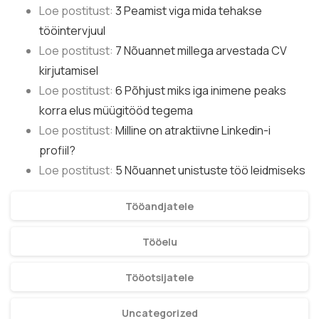
Loe postitust:
3 Peamist viga mida tehakse
tööintervjuul
Loe postitust:
7 Nõuannet millega arvestada CV
kirjutamisel
Loe postitust:
6 Põhjust miks iga inimene peaks
korra elus müügitööd tegema
Loe postitust:
Milline on atraktiivne Linkedin-i
profiil?
Loe postitust:
5 Nõuannet unistuste töö leidmiseks
Tööandjatele
Tööelu
Tööotsijatele
Uncategorized