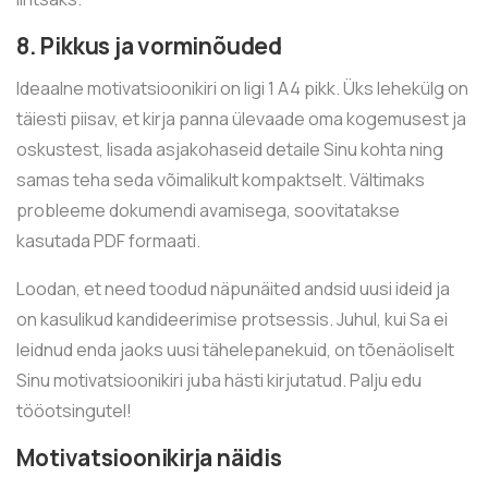
8. Pikkus ja vorminõuded
Ideaalne motivatsioonikiri on ligi 1 A4 pikk. Üks lehekülg on
täiesti piisav, et kirja panna ülevaade oma kogemusest ja
oskustest, lisada asjakohaseid detaile Sinu kohta ning
samas teha seda võimalikult kompaktselt. Vältimaks
probleeme dokumendi avamisega, soovitatakse
kasutada PDF formaati.
Loodan, et need toodud näpunäited andsid uusi ideid ja
on kasulikud kandideerimise protsessis. Juhul, kui Sa ei
leidnud enda jaoks uusi tähelepanekuid, on tõenäoliselt
Sinu motivatsioonikiri juba hästi kirjutatud. Palju edu
tööotsingutel!
Motivatsioonikirja näidis